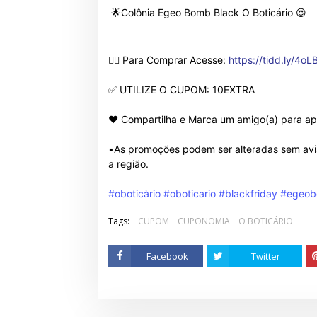
🌟Colônia Egeo Bomb Black O Boticário 😍
👉🏻 Para Comprar Acesse:
https://tidd.ly/4o
✅ UTILIZE O CUPOM: 10EXTRA
❤ Compartilha e Marca um amigo(a) para ap
▪️As promoções podem ser alteradas sem avis
a região.
#oboticàrio
#oboticario
#blackfriday
#egeob
Tags:
CUPOM
CUPONOMIA
O BOTICÁRIO
Facebook
Twitter