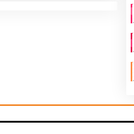
Inicio
Loja Natura
Loja Avon
Loja O Boticário
Loja Eu