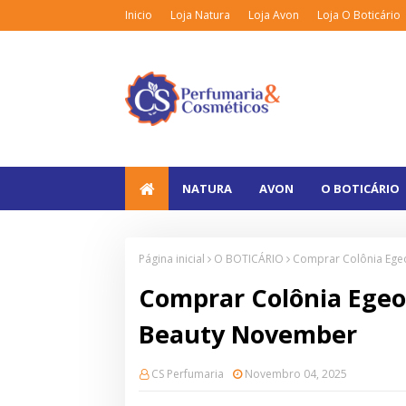
Inicio
Loja Natura
Loja Avon
Loja O Boticário
NATURA
AVON
O BOTICÁRIO
Página inicial
O BOTICÁRIO
Comprar Colônia Ege
Comprar Colônia Egeo
Beauty November
CS Perfumaria
Novembro 04, 2025