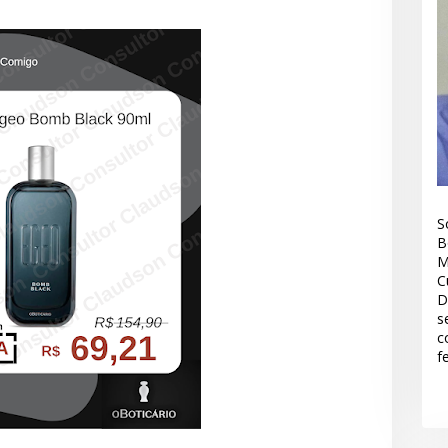
S
B
M
C
D
s
c
f