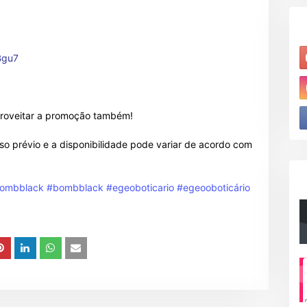
LBgu7
roveitar a promoção também!
o prévio e a disponibilidade pode variar de acordo com
ombblack
#bombblack
#egeoboticario
#egeooboticário