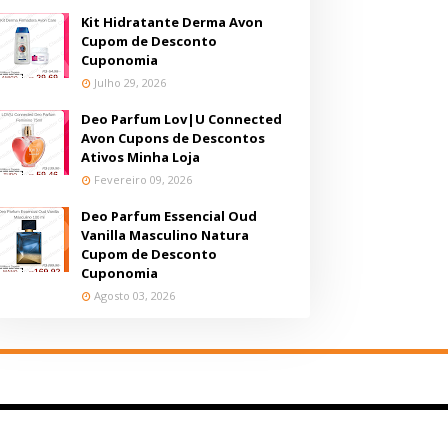
Kit Hidratante Derma Avon
Cupom de Desconto
Cuponomia
Julho 29, 2026
Deo Parfum Lov|U Connected
Avon Cupons de Descontos
Ativos Minha Loja
Fevereiro 09, 2026
Deo Parfum Essencial Oud
Vanilla Masculino Natura
Cupom de Desconto
Cuponomia
Agosto 03, 2026
dora
Loja Jequiti
Loja Beleza na Web
Loja MAC