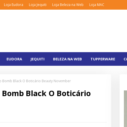
Loja Eudora
Loja Jequiti
Loja Beleza na Web
Loja MAC
EUDORA
JEQUITI
BELEZA NA WEB
TUPPERWARE
C
o Bomb Black O Boticário Beauty November
 Bomb Black O Boticário