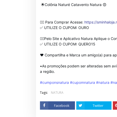
🌟Colônia Naturé Catavento Natura 😍
👉🏻 Para Comprar Acesse:
https://sminhaloja
✅ UTILIZE O CUPOM: OURO
👉🏻Pelo Site e Aplicativo Natura Aplique o Co
✅ UTILIZE O CUPOM: QUERO15
❤ Compartilha e Marca um amigo(a) para ap
▪️As promoções podem ser alteradas sem avis
a região.
#cumponsnatura
#cupomnatura
#natura
#na
Tags:
NATURA
Facebook
Twitter