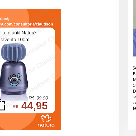
S
B
M
C
D
s
c
f