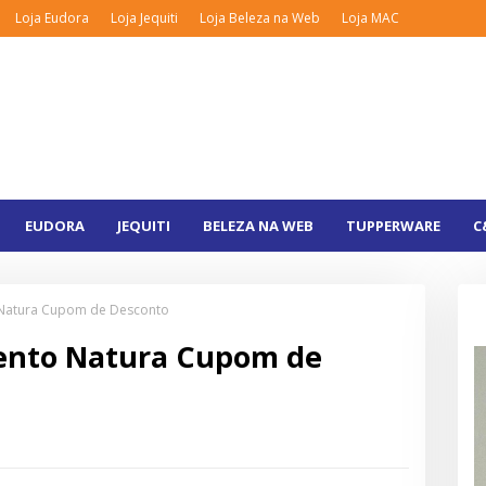
Loja Eudora
Loja Jequiti
Loja Beleza na Web
Loja MAC
EUDORA
JEQUITI
BELEZA NA WEB
TUPPERWARE
C
 Natura Cupom de Desconto
vento Natura Cupom de