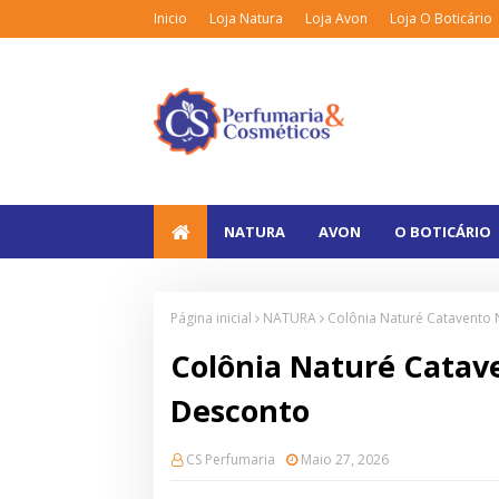
Inicio
Loja Natura
Loja Avon
Loja O Boticário
NATURA
AVON
O BOTICÁRIO
Página inicial
NATURA
Colônia Naturé Catavento
Colônia Naturé Cata
Desconto
CS Perfumaria
Maio 27, 2026