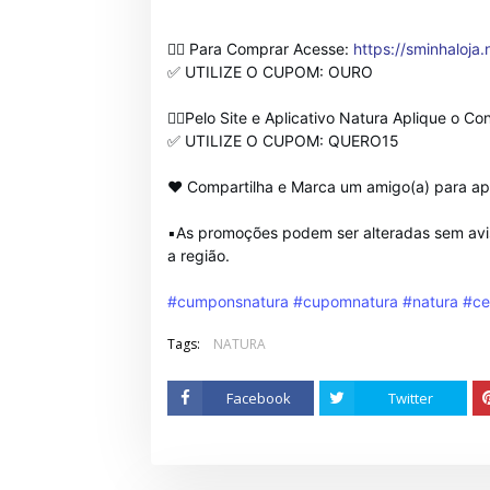
👉🏻 Para Comprar Acesse:
https://sminhaloja
✅ UTILIZE O CUPOM: OURO
👉🏻Pelo Site e Aplicativo Natura Aplique o Co
✅ UTILIZE O CUPOM: QUERO15
❤ Compartilha e Marca um amigo(a) para ap
▪️As promoções podem ser alteradas sem avis
a região.
#cumponsnatura
#cupomnatura
#natura
#ce
Tags:
NATURA
Facebook
Twitter