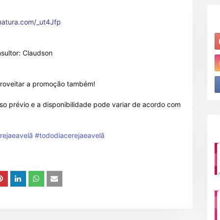
.natura.com/_ut4Jfp
nsultor: Claudson
roveitar a promoção também!
o prévio e a disponibilidade pode variar de acordo com
rejaeavelã
#tododiacerejaeavelã