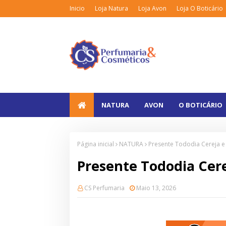
Inicio
Loja Natura
Loja Avon
Loja O Boticário
NATURA
AVON
O BOTICÁRIO
Página inicial
NATURA
Presente Tododia Cereja e
Presente Tododia Cere
CS Perfumaria
Maio 13, 2026