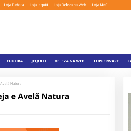
Loja Eudora
Loja Jequiti
Loja Beleza na Web
Loja MAC
EUDORA
JEQUITI
BELEZA NA WEB
TUPPERWARE
C
 Avelã Natura
ja e Avelã Natura